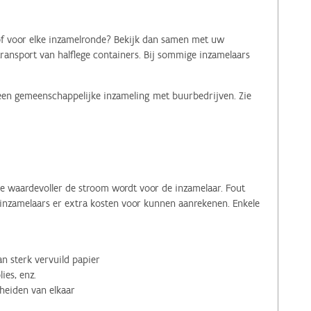
 of voor elke inzamelronde? Bekijk dan samen met uw
transport van halflege containers. Bij sommige inzamelaars
 een gemeenschappelijke inzameling met buurbedrijven. Zie
oe waardevoller de stroom wordt voor de inzamelaar. Fout
r inzamelaars er extra kosten voor kunnen aanrekenen. Enkele
n sterk vervuild papier
lies, enz.
heiden van elkaar