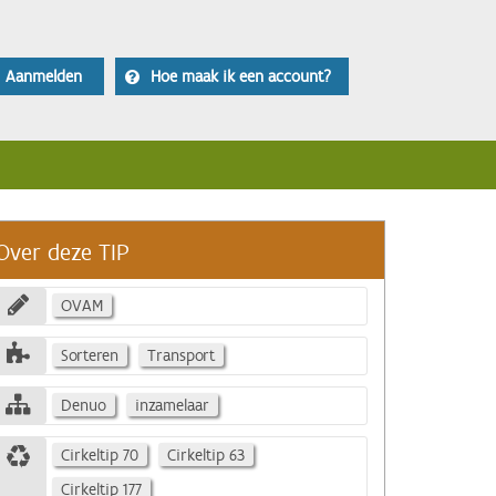
Aanmelden
Hoe maak ik een account?
Over deze TIP
OVAM
Sorteren
Transport
Denuo
inzamelaar
Cirkeltip 70
Cirkeltip 63
Cirkeltip 177