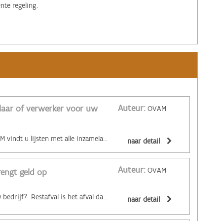
te regeling.
Auteur:
elaar of verwerker voor uw
OVAM
Op de website van de OVAM vindt u lijsten met alle inzamelaars en verwerkers van afvalstoffen. In die lijsten kunt u nagaan welke inzamelaar of verwerker gespecialiseerd is in uw specifieke afvalstromen. Of ga simpelweg op zoek naar een inzamelaar of verwerker die dichter bij uw bedrijf actief is, zodat de vervoerkilometers van uw bedrijfsafval beperkt blijven. Inzamelaars kunnen u ook helpen bij de keuze van een geschikte verwerkingstechniek en ze weten welke prijs u kunt krijgen voor goed gesorteerde afvalstromen. Meer info over de sorteerverplichting voor bedrijfsafval vindt u hier.
naar detail
Auteur:
OVAM
rengt geld op
Heeft u veel restafval in uw bedrijf? Restafval is het afval dat u niet selectief inzamelt. Door dat zorgvuldiger te sorteren kan u geld besparen. Uit analyses van het restafval uit containers blijkt dat meer dan de helft van de inhoud nog recycleerbaar is. Bespreek eveneens met uw inzamelaar de gepaste grootte van de containers en de juiste ophaalfrequentie. Zo vermijdt u dat halfvolle containers worden opgehaald. Bekijk voor meer info de studie Monitoringsprogramma gemengd bedrijfsafval van de OVAM.
naar detail