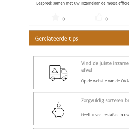
Bespreek samen met uw inzamelaar de meest efficiën
0
0
Gerelateerde tips
Vind de juiste inzam
afval
Zorgvuldig sorteren b