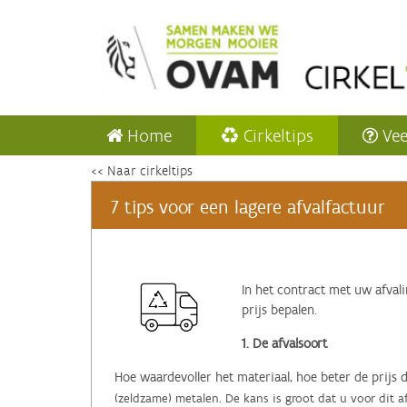
Home
Cirkeltips
Vee
<< Naar cirkeltips
7 tips voor een lagere afvalfactuur
In het contract met uw afvali
prijs bepalen.
1. De afvalsoort
Hoe waardevoller het materiaal, hoe beter de prijs d
(zeldzame) metalen. De kans is groot dat u voor dit a