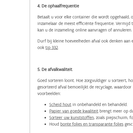
4. De ophaalfrequentie
Betaalt u voor elke container die wordt opgehaald,
inzamelaar de meest efficiënte frequentie. Vermijd 
kan u de inzameling online aanvragen of annuleren.
Durf bij kleine hoeveelheden afval ook denken aan
ook
tip 332
.
5. De afvalkwaliteit
Goed sorteren loont. Hoe zorgvuldiger u sorteert, h
gesorteerd afval bemoeilijkt de recyclage, waardoo
voorbeelden:
Scheid hout
in onbehandeld en behandeld.
Papier van goede kwaliteit
brengt meer op da
Sorteer uw kunststoffen
, zoals piepschuim, fo
Houd
bonte folies en transparante folies
gesc