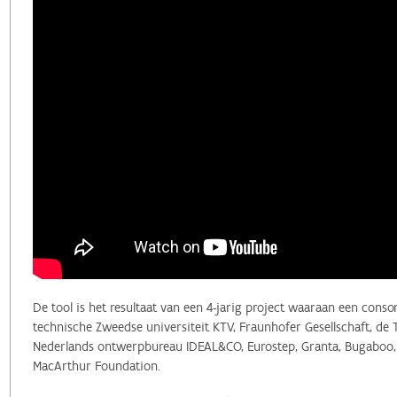
De tool is het resultaat van een 4-jarig project waaraan een cons
technische Zweedse universiteit KTV, Fraunhofer Gesellschaft, de 
Nederlands ontwerpbureau IDEAL&CO, Eurostep, Granta, Bugaboo, G
MacArthur Foundation.