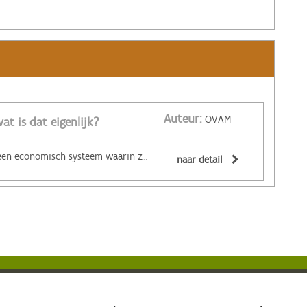
Auteur:
OVAM
at is dat eigenlijk?
‌De circulaire economie is een economisch systeem waarin zoveel mogelijk producten en grondstoffen hergebruikt of hoogwaardig gerecycleerd worden. Materialen zijn (volledig) recycleerbaar of afbreekbaar, spullen worden hersteld, hebben een hoge tweedehandswaarde, zijn ‘upgradebaar’, kunnen makkelijk gedemonteerd worden en omgevormd tot nieuwe producten ... Zo wordt maximaal vermeden dat spullen hun waarde verliezen. De circulaire economie biedt een alternatief voor het huidige lineaire systeem. Daarin worden grondstoffen omgezet in producten die aan het einde van hun leven massaal afval worden. De Ellen MacArthur Foundation maakte er een inzichtelijk filmpje over:
naar detail