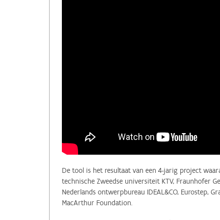
De tool is het resultaat van een 4-jarig project wa
technische Zweedse universiteit KTV, Fraunhofer Ges
Nederlands ontwerpbureau IDEAL&CO, Eurostep, Gran
MacArthur Foundation.