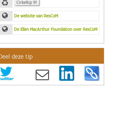
Cirkeltip 91
De website van ResCoM
De Ellen MacArthur Foundation over ResCoM
Deel deze tip