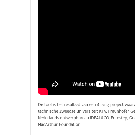
De tool is het resultaat van een 4-jarig project wa
technische Zweedse universiteit KTV, Fraunhofer Ges
Nederlands ontwerpbureau IDEAL&CO, Eurostep, Gran
MacArthur Foundation.