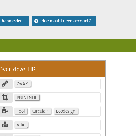
Aanmelden
Hoe maak ik een account?
Over deze TIP
OVAM
PREVENTIE
Tool
Circulair
Ecodesign
Vibe