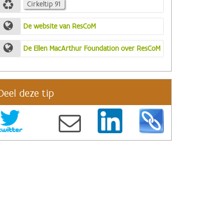
Cirkeltip 91
De website van ResCoM
De Ellen MacArthur Foundation over ResCoM
Deel deze tip