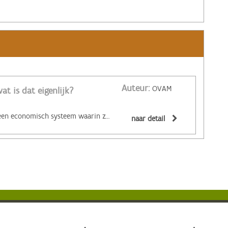
Auteur:
OVAM
at is dat eigenlijk?
‌De circulaire economie is een economisch systeem waarin zoveel mogelijk producten en grondstoffen hergebruikt of hoogwaardig gerecycleerd worden. Materialen zijn (volledig) recycleerbaar of afbreekbaar, spullen worden hersteld, hebben een hoge tweedehandswaarde, zijn ‘upgradebaar’, kunnen makkelijk gedemonteerd worden en omgevormd tot nieuwe producten ... Zo wordt maximaal vermeden dat spullen hun waarde verliezen. De circulaire economie biedt een alternatief voor het huidige lineaire systeem. Daarin worden grondstoffen omgezet in producten die aan het einde van hun leven massaal afval worden. De Ellen MacArthur Foundation maakte er een inzichtelijk filmpje over:
naar detail