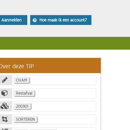
Aanmelden
Hoe maak ik een account?
Over deze TIP
OVAM
Restafval
200301
SORTEREN