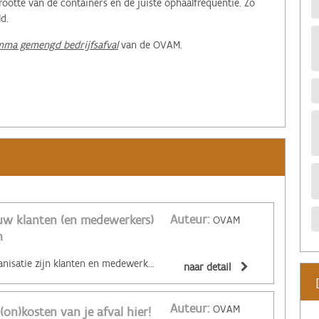
otte van de containers en de juiste ophaalfrequentie. Zo
d.
mma gemengd bedrijfsafval
van de OVAM.
Auteur:
uw klanten (en medewerkers)
OVAM
n
‌Hoe kan een bedrijf of organisatie zijn klanten en medewerkers afval goed laten scheiden? De Nederlandse overheidsdienst Rijkswaterstaat onderzocht het met een bekende meubelwinkel en een consultancybedrijf en ontwikkelde een stappenplan dat goede afvalscheiding stimuleert. Bij afval scheiden speelt gedragswetenschap een grote rol. Voor de meeste mensen is afval weggooien namelijk een onbewuste handeling. Het is de kunst om dit onbewuste gedrag te beïnvloeden. In het nieuwe document Aan de slag met afval scheiden in uw bedrijf benoemt Rijkswaterstaat vijf stappen om dit goed aan te pakken: het analyseren van het huidige gedrag en de situatie, het op orde maken van de basis, het verminderen van weerstand, het inspelen op motieven die mensen stimuleren om afval te scheiden en het maken van afspraken achter de schermen. Door deze stappen te doorlopen kunnen bedrijven en organisaties klanten en medewerkers afval beter laten scheiden. Welke afvalstoffen moet u als bedrijf selectief laten inzamelen? Dat leest u in tip 66 of via deze website. Neem zeker ook eens een kijkje op Afvalorisatie voor meer tools of verneem hieronder hoe u als (maak)bedrijf eenvoudig materialen kan redden in 3 stappen. Deze Cirkeltip kwam tot stand binnen het door VLAIO gesubsidieerde project AFVALorisatie van Agoria en Sirris in samenwerking met de OVAM.
naar detail
Auteur:
OVAM
(on)kosten van je afval hier!