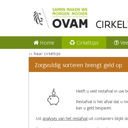
Home
Cirkeltips
Vee
<< Naar cirkeltips
Zorgvuldig sorteren brengt geld op
Heeft u veel restafval in uw 
Restafval is het afval dat u n
kan u geld besparen.
Uit
analyses van het restafval
uit containers blijkt 