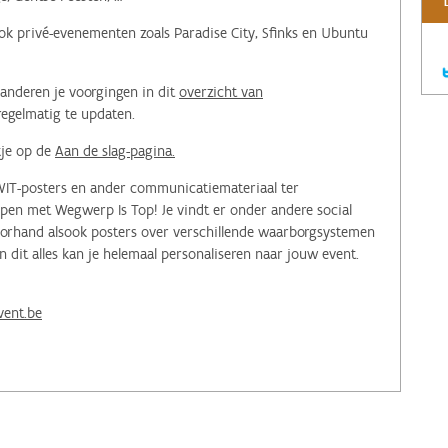
ok privé-evenementen zoals Paradise City, Sfinks en Ubuntu
anderen je voorgingen in dit
overzicht van
regelmatig te updaten.
kje op de
Aan de slag-pagina.
KWIT-posters en ander communicatiemateriaal ter
en met Wegwerp Is Top! Je vindt er onder andere social
voorhand alsook posters over verschillende waarborgsystemen
 dit alles kan je helemaal personaliseren naar jouw event.
ent.be