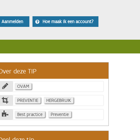
Aanmelden
Hoe maak ik een account?
Over deze TIP
OVAM
PREVENTIE
HERGEBRUIK
Best practice
Preventie
Deel deze tip