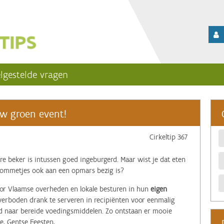
lgestelde vragen
uw groen event!
Cirkeltip 367
re beker is intussen goed ingeburgerd. Maar wist je dat eten
 kommetjes ook aan een opmars bezig is?
voor Vlaamse overheden en lokale besturen in hun
eigen
erboden drank te serveren in recipiënten voor eenmalig
eid naar bereide voedingsmiddelen. Zo ontstaan er mooie
e, Gentse Feesten, …