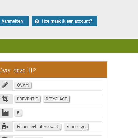
Aanmelden
Hoe maak ik een account?
Over deze TIP
OVAM
PREVENTIE
RECYCLAGE
F
Financieel interessant
Ecodesign