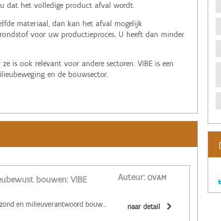
 dat het volledige product afval wordt.
elfde materiaal, dan kan het afval mogelijk
rondstof voor uw productieproces. U heeft dan minder
ze is ook relevant voor andere sectoren. VIBE is een
ilieubeweging en de bouwsector.
Auteur:
OVAM
ieubewust bouwen: VIBE
‌Zoekt u informatie over gezond en milieuverantwoord bouwen en duurzame stedenbouw? Bij VIBE kunt u terecht voor: vorming en advies; begeleiding bij de ontwikkeling van duurzame wijken; onderzoek rond bio-ecologische bouwmaterialen en het berekenen van de milieu-impact van materialen (LCA's (levenscyclusanalyse) en EPD's (environmental product declaration)). De onafhankelijke vzw reikt ook het Nature Plus-label uit aan bio-ecologische bouwmaterialen en het VIBE-label aan bouwbedrijven die werken met milieuverantwoorde producten en technieken.
naar detail