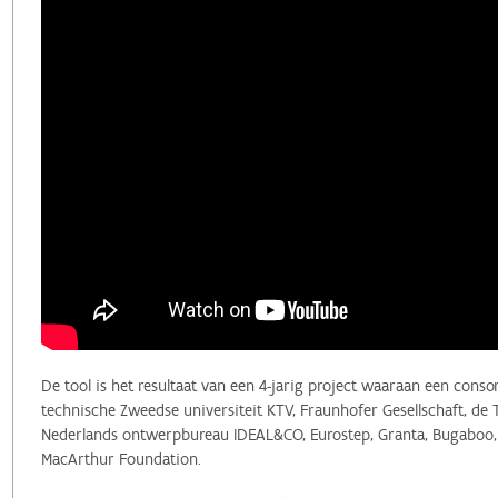
De tool is het resultaat van een 4-jarig project waaraan een cons
technische Zweedse universiteit KTV, Fraunhofer Gesellschaft, de 
Nederlands ontwerpbureau IDEAL&CO, Eurostep, Granta, Bugaboo, G
MacArthur Foundation.