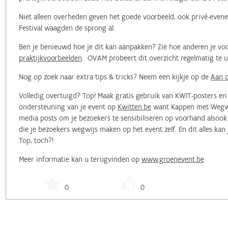
Niet alleen overheden geven het goede voorbeeld, ook privé-evene
Festival waagden de sprong al.
Ben je benieuwd hoe je dit kan aanpakken? Zie hoe anderen je voo
praktijkvoorbeelden
. OVAM probeert dit overzicht regelmatig te 
Nog op zoek naar extra tips & tricks? Neem een kijkje op de
Aan d
Volledig overtuigd? Top! Maak gratis gebruik van KWIT-posters e
ondersteuning van je event op
Kwitten.be
want Kappen met Wegwerp
media posts om je bezoekers te sensibiliseren op voorhand alsoo
die je bezoekers wegwijs maken op het event zelf. En dit alles kan
Top, toch?!
Meer informatie kan u terugvinden op
www.groenevent.be
0
0