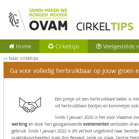
Home
Cirkeltips
Veelgestelde 
<< Naar cirkeltips
Ga voor volledig herbruikbaar op jouw groen e
Een pintje uit een herbruikbare beker is in
uit herbruikbare bordjes en kommetjes ook
Sinds 1 januari 2020 is het voor Vlaamse o
werking
en door hen georganiseerde
evenementen
verboden drank
gebruik. Sinds 1 januari 2022 is dit verbod uitgebreid naar berei
praktijkvoorbeelden zoals Ros Beiaard, Genk on stage, Gentse Fees