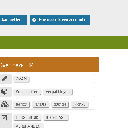
Aanmelden
Hoe maak ik een account?
Over deze TIP
OVAM
Kunststoffen
Verpakkingen
150102
070213
020104
200139
HERGEBRUIK
RECYCLAGE
VERBRANDEN