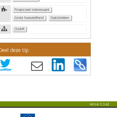
Financieel interessant
Grote hoeveelheid
Statistieken
OVAM
Deel deze tip
Versie 0.3.42