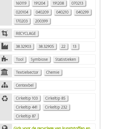
160119
191204
191208
070213
020104
040209
040210
040299
170203
200399
RECYCLAGE
38.32903
38.32905
22
13
Tool
Symbiose
Statistieken
Textielsector
Chemie
Centexbel
Cirkeltip 103
Cirkeltip 85
Cirkeltip 441
Cirkeltip 232
Cirkeltip 87
Gids voor de recyclage van kunststoffen en