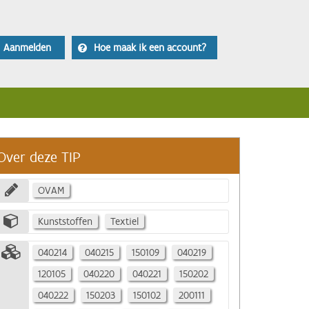
Aanmelden
Hoe maak ik een account?
Over deze TIP
OVAM
Kunststoffen
Textiel
040214
040215
150109
040219
120105
040220
040221
150202
040222
150203
150102
200111