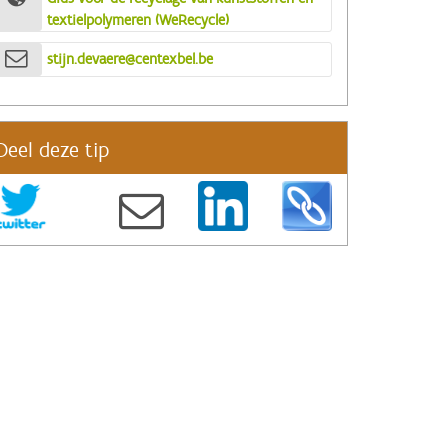
textielpolymeren (WeRecycle)
stijn.devaere@centexbel.be
Deel deze tip