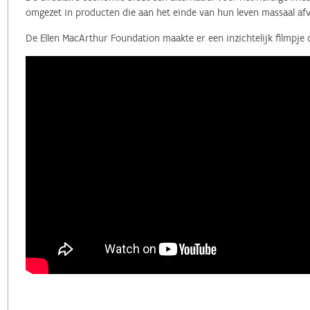
omgezet in producten die aan het einde van hun leven massaal afv
De Ellen MacArthur Foundation maakte er een inzichtelijk filmpje 