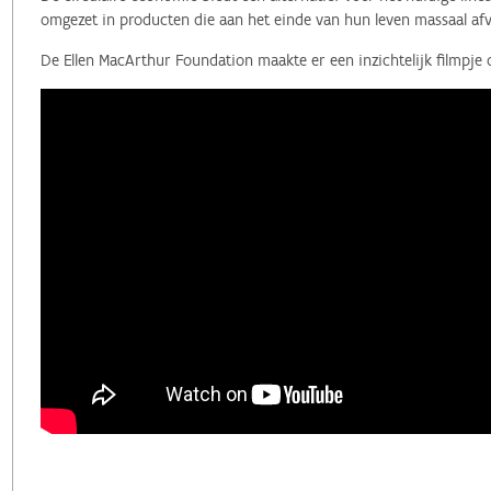
omgezet in producten die aan het einde van hun leven massaal afv
De Ellen MacArthur Foundation maakte er een inzichtelijk filmpje 