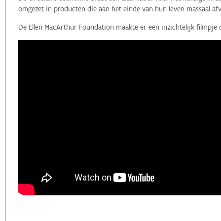
omgezet in producten die aan het einde van hun leven massaal afv
De Ellen MacArthur Foundation maakte er een inzichtelijk filmpje 