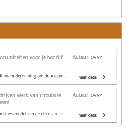
Auteur:
ortuniteiten voor je bedrijf
OVAM
‌Welke opportuniteiten biedt uw onderneming om duurzaam te innoveren? Dat ontdekt u met de OVAM SIS Toolkit. SIS staat voor 'Sustainable Innovation System'. De toolkit is een ontwerpinstrument om duurzaamheidsprincipes te integreren in innovatie- en designprocessen. Het doorlopen van de matrix brengt nieuwe opportuniteiten in kaart door een brede kijk op duurzaamheid. Wil je graag zo een toolkit ontvangen? Bestellen doe je via: https://www.vlaanderen.be/publicaties/ovam-sis-toolkit-nl-en
naar detail
Auteur:
rijven werk van circulaire
OVAM
ren!
‌Aantonen dat het nieuwe businessmodel van de circulaire economie economisch aantrekkelijk en opschaalbaar is: dat is de missie van Vlaanderen Circulair. En zo de circulaire economie breed uitrollen in Vlaanderen. Verschillende bedrijven hebben de eerste stappen in die omslag al gezet. Laat u inspireren door tientallen cases van circulair ondernemen, ook uit onze buurlanden. Check de doeners in Vlaanderen op de website van Vlaanderen Circulair. De cases zijn ingedeeld volgens vijf zakelijke stimulansen en 5 circulaire principes. De zakelijke stimulansen: - Goedkope en zekere grondstoffen - Een breder marktaanbod - Inspelen op de vraag naar eco-oplossingen - Voorblijven van regels en standaarden - Winst door samenwerking De circulaire principes: - Gebruik ontuitputtelijke grondstoffen - Kies voor een lang leven - Van bezit naar gebruik - valorisatie van reststromen en onbenut potentieel - Cocreatie en transparantie
naar detail