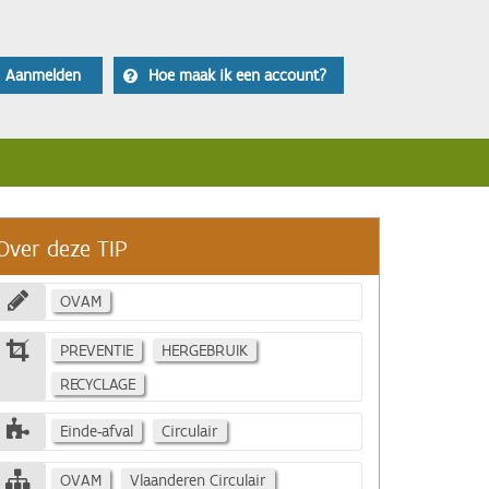
Aanmelden
Hoe maak ik een account?
Over deze TIP
OVAM
PREVENTIE
HERGEBRUIK
RECYCLAGE
Einde-afval
Circulair
OVAM
Vlaanderen Circulair