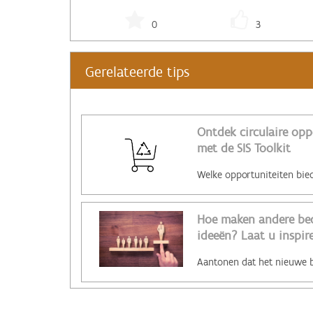
0
3
Gerelateerde tips
Ontdek circulaire opp
met de SIS Toolkit
Hoe maken andere bed
ideeën? Laat u inspire