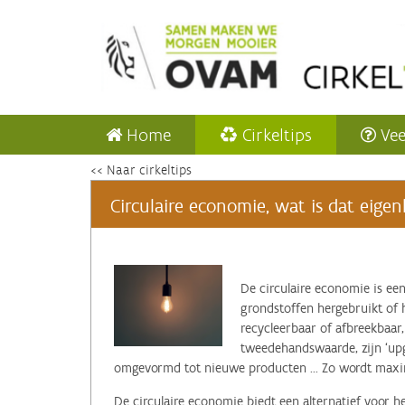
Home
Cirkeltips
Vee
<< Naar cirkeltips
Circulaire economie, wat is dat eigenl
‌De circulaire economie is e
grondstoffen hergebruikt of 
recycleerbaar of afbreekbaar
tweedehandswaarde, zijn ‘up
omgevormd tot nieuwe producten ... Zo wordt maxi
De circulaire economie biedt een alternatief voor h