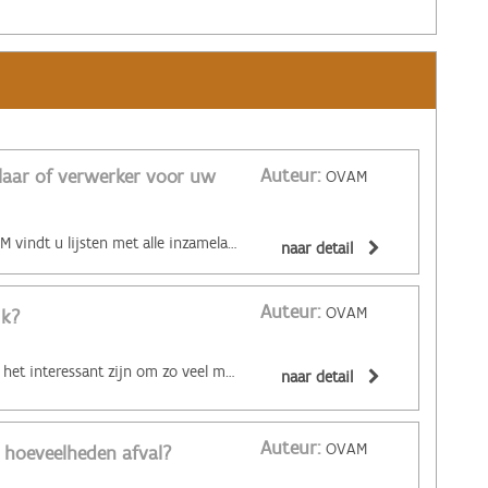
Auteur:
elaar of verwerker voor uw
OVAM
Op de website van de OVAM vindt u lijsten met alle inzamelaars en verwerkers van afvalstoffen. In die lijsten kunt u nagaan welke inzamelaar of verwerker gespecialiseerd is in uw specifieke afvalstromen. Of ga simpelweg op zoek naar een inzamelaar of verwerker die dichter bij uw bedrijf actief is, zodat de vervoerkilometers van uw bedrijfsafval beperkt blijven. Inzamelaars kunnen u ook helpen bij de keuze van een geschikte verwerkingstechniek en ze weten welke prijs u kunt krijgen voor goed gesorteerde afvalstromen. Meer info over de sorteerverplichting voor bedrijfsafval vindt u hier.
naar detail
Auteur:
OVAM
ik?
‌Voor uw portemonnee kan het interessant zijn om zo veel mogelijk bedrijfsafvalstoffen selectief in te zamelen. Daarvoor spreekt u best uw afvalstoffeninzamelaar aan. Contacteer hem voor meer informatie over recipiënten, ophaalwijze... Bespreek met hem de optimale inzamelwijze voor al uw bedrijfsafvalstromen. U doet nog geen beroep op een afvalstoffeninzamelaar? Of uw huidige afvalstoffeninzamelaar biedt geen oplossing aan voor al uw afvalstoffen? Bekijk dan het overzicht van alle geregistreerde inzamelaars. U vindt er ook inzamelaars die gespecialiseerd zijn in specifieke afvalstromen. Met kleine afvalstromen die qua hoeveelheid, aard en samenstelling vergelijkbaar zijn met huishoudelijk afval, kan u doorgaans ook terecht bij uw gemeente of intergemeentelijk samenwerkingsverband. Dat kan soms voordeliger zijn dan een regeling met een afvalstoffeninzamelaar. Maar die mogelijkheid is niet in elke gemeente beschikbaar. Neem best even contact op met de milieudienst van uw gemeente of check de website van uw gemeente.
naar detail
Auteur:
OVAM
 hoeveelheden afval?