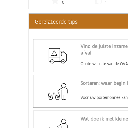
0
1
Gerelateerde tips
Vind de juiste inzam
afval
Sorteren: waar begin 
Wat doe ik met kleine