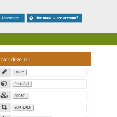
Aanmelden
Hoe maak ik een account?
Over deze TIP
OVAM
Restafval
200301
SORTEREN