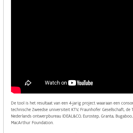
De tool is het resultaat van een 4-jarig project waaraan een cons
technische Zweedse universiteit KTV, Fraunhofer Gesellschaft, de 
Nederlands ontwerpbureau IDEAL&CO, Eurostep, Granta, Bugaboo, G
MacArthur Foundation.