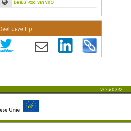
De iBBT-tool van VITO
Deel deze tip
Versie 0.3.42
pese Unie