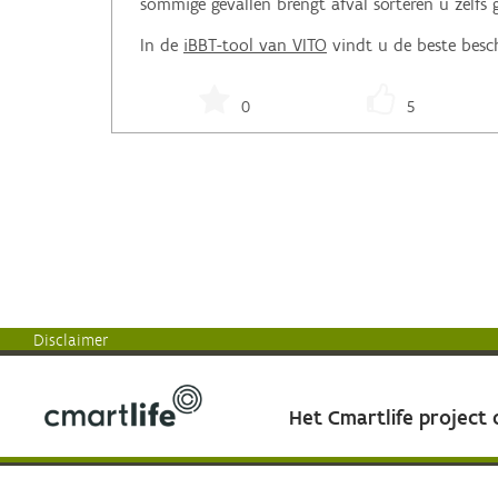
sommige gevallen brengt afval sorteren u zelfs 
In de
iBBT-tool van VITO
vindt u de beste besch
0
5
Disclaimer
Het Cmartlife project