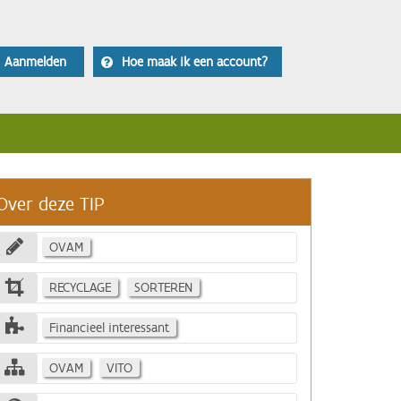
Aanmelden
Hoe maak ik een account?
Over deze TIP
OVAM
RECYCLAGE
SORTEREN
Financieel interessant
OVAM
VITO