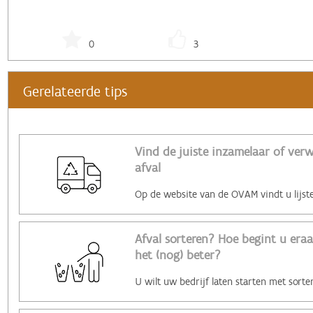
0
3
Gerelateerde tips
Vind de juiste inzamelaar of ver
afval
Afval sorteren? Hoe begint u era
het (nog) beter?