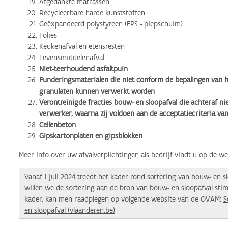
Afgedankte matrassen
Recycleerbare harde kunststoffen
Geëxpandeerd polystyreen (EPS - piepschuim)
Folies
Keukenafval en etensresten
Levensmiddelenafval
Niet-teerhoudend asfaltpuin
Funderingsmaterialen die niet conform de bepalingen van h
granulaten kunnen verwerkt worden
Verontreinigde fracties bouw- en sloopafval die achteraf ni
verwerker, waarna zij voldoen aan de acceptatiecriteria v
Cellenbeton
Gipskartonplaten en gipsblokken
Meer info over uw afvalverplichtingen als bedrijf vindt u op
de we
Vanaf 1 juli 2024 treedt het kader rond sortering van bouw- en sl
willen we de sortering aan de bron van bouw- en sloopafval stim
kader, kan men raadplegen op volgende website van de OVAM:
S
en sloopafval (vlaanderen.be)