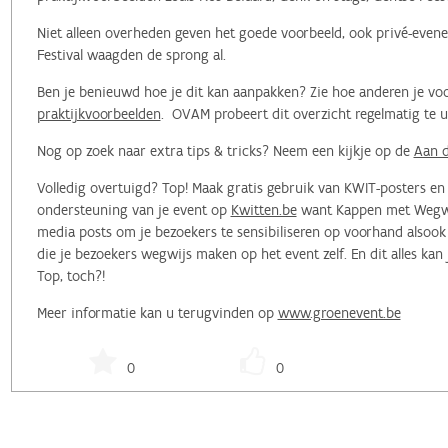
Niet alleen overheden geven het goede voorbeeld, ook privé-evene
Festival waagden de sprong al.
Ben je benieuwd hoe je dit kan aanpakken? Zie hoe anderen je voo
praktijkvoorbeelden
. OVAM probeert dit overzicht regelmatig te 
Nog op zoek naar extra tips & tricks? Neem een kijkje op de
Aan d
Volledig overtuigd? Top! Maak gratis gebruik van KWIT-posters e
ondersteuning van je event op
Kwitten.be
want Kappen met Wegwerp
media posts om je bezoekers te sensibiliseren op voorhand alsoo
die je bezoekers wegwijs maken op het event zelf. En dit alles kan
Top, toch?!
Meer informatie kan u terugvinden op
www.groenevent.be
0
0