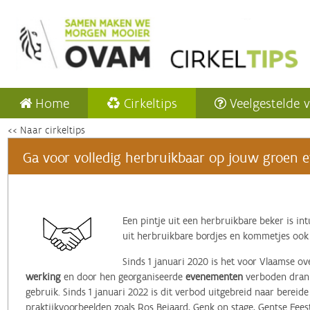
Home
Cirkeltips
Veelgestelde 
<< Naar cirkeltips
Ga voor volledig herbruikbaar op jouw groen e
Een pintje uit een herbruikbare beker is in
uit herbruikbare bordjes en kommetjes ook
Sinds 1 januari 2020 is het voor Vlaamse o
werking
en door hen georganiseerde
evenementen
verboden drank
gebruik. Sinds 1 januari 2022 is dit verbod uitgebreid naar berei
praktijkvoorbeelden zoals Ros Beiaard, Genk on stage, Gentse Fees