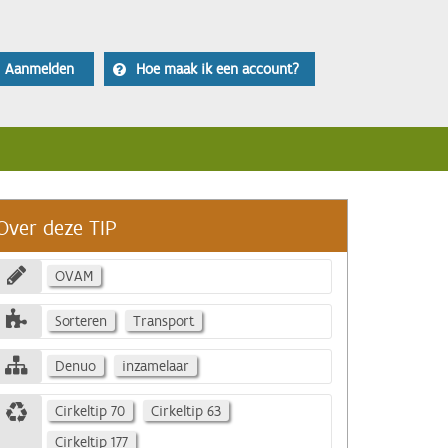
Aanmelden
Hoe maak ik een account?
Over deze TIP
OVAM
Sorteren
Transport
Denuo
inzamelaar
Cirkeltip 70
Cirkeltip 63
Cirkeltip 177