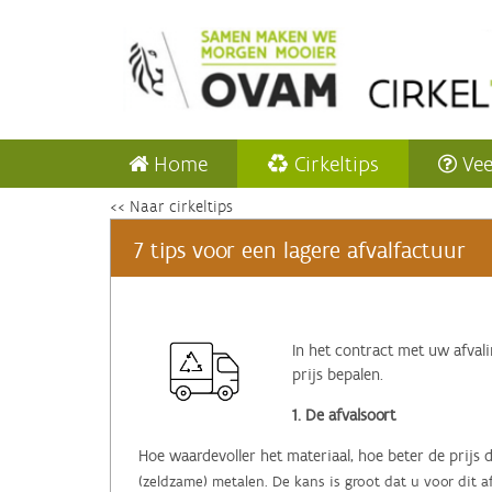
Home
Cirkeltips
Vee
<< Naar cirkeltips
7 tips voor een lagere afvalfactuur
In het contract met uw afvali
prijs bepalen.
1. De afvalsoort
Hoe waardevoller het materiaal, hoe beter de prijs d
(zeldzame) metalen. De kans is groot dat u voor dit a