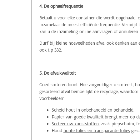
4. De ophaalfrequentie
Betaalt u voor elke container die wordt opgehaald,
inzamelaar de meest efficiënte frequentie. Vermijd 
kan u de inzameling online aanvragen of annuleren.
Durf bij kleine hoeveelheden afval ook denken aan
ook
tip 332
.
5. De afvalkwaliteit
Goed sorteren loont. Hoe zorgvuldiger u sorteert, h
gesorteerd afval bemoeilijkt de recyclage, waardoo
voorbeelden:
Scheid hout
in onbehandeld en behandeld.
Papier van goede kwaliteit
brengt meer op da
Sorteer uw kunststoffen
, zoals piepschuim, fo
Houd
bonte folies en transparante folies
gesc