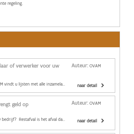
te regeling.
Auteur:
elaar of verwerker voor uw
OVAM
Op de website van de OVAM vindt u lijsten met alle inzamelaars en verwerkers van afvalstoffen. In die lijsten kunt u nagaan welke inzamelaar of verwerker gespecialiseerd is in uw specifieke afvalstromen. Of ga simpelweg op zoek naar een inzamelaar of verwerker die dichter bij uw bedrijf actief is, zodat de vervoerkilometers van uw bedrijfsafval beperkt blijven. Inzamelaars kunnen u ook helpen bij de keuze van een geschikte verwerkingstechniek en ze weten welke prijs u kunt krijgen voor goed gesorteerde afvalstromen. Meer info over de sorteerverplichting voor bedrijfsafval vindt u hier.
naar detail
Auteur:
OVAM
rengt geld op
Heeft u veel restafval in uw bedrijf? Restafval is het afval dat u niet selectief inzamelt. Door dat zorgvuldiger te sorteren kan u geld besparen. Uit analyses van het restafval uit containers blijkt dat meer dan de helft van de inhoud nog recycleerbaar is. Bespreek eveneens met uw inzamelaar de gepaste grootte van de containers en de juiste ophaalfrequentie. Zo vermijdt u dat halfvolle containers worden opgehaald. Bekijk voor meer info de studie Monitoringsprogramma gemengd bedrijfsafval van de OVAM.
naar detail