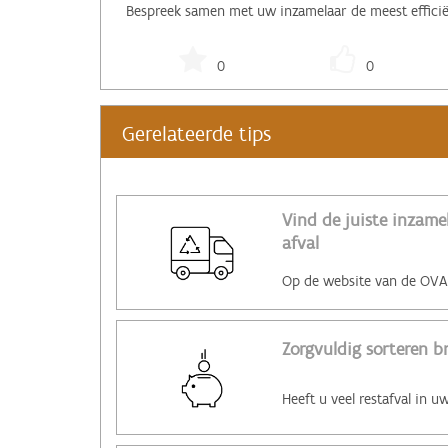
Bespreek samen met uw inzamelaar de meest efficiën
0
0
Gerelateerde tips
Vind de juiste inzam
afval
Zorgvuldig sorteren b