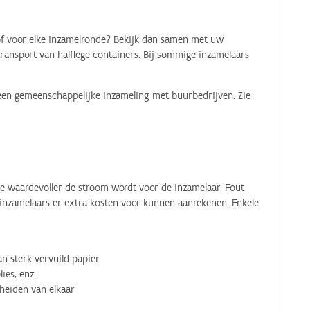
 of voor elke inzamelronde? Bekijk dan samen met uw
transport van halflege containers. Bij sommige inzamelaars
 een gemeenschappelijke inzameling met buurbedrijven. Zie
oe waardevoller de stroom wordt voor de inzamelaar. Fout
r inzamelaars er extra kosten voor kunnen aanrekenen. Enkele
n sterk vervuild papier
lies, enz.
heiden van elkaar