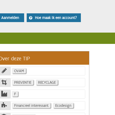
Aanmelden
Hoe maak ik een account?
Over deze TIP
OVAM
PREVENTIE
RECYCLAGE
F
Financieel interessant
Ecodesign