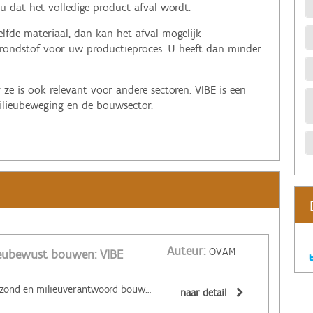
 dat het volledige product afval wordt.
elfde materiaal, dan kan het afval mogelijk
rondstof voor uw productieproces. U heeft dan minder
ze is ook relevant voor andere sectoren. VIBE is een
ilieubeweging en de bouwsector.
Auteur:
OVAM
ieubewust bouwen: VIBE
‌Zoekt u informatie over gezond en milieuverantwoord bouwen en duurzame stedenbouw? Bij VIBE kunt u terecht voor: vorming en advies; begeleiding bij de ontwikkeling van duurzame wijken; onderzoek rond bio-ecologische bouwmaterialen en het berekenen van de milieu-impact van materialen (LCA's (levenscyclusanalyse) en EPD's (environmental product declaration)). De onafhankelijke vzw reikt ook het Nature Plus-label uit aan bio-ecologische bouwmaterialen en het VIBE-label aan bouwbedrijven die werken met milieuverantwoorde producten en technieken.
naar detail