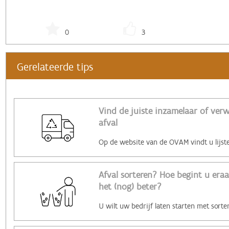
0
3
Gerelateerde tips
Vind de juiste inzamelaar of ver
afval
Afval sorteren? Hoe begint u era
het (nog) beter?