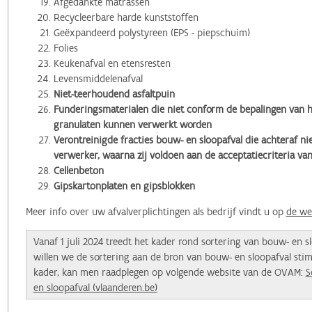
Afgedankte matrassen
Recycleerbare harde kunststoffen
Geëxpandeerd polystyreen (EPS - piepschuim)
Folies
Keukenafval en etensresten
Levensmiddelenafval
Niet-teerhoudend asfaltpuin
Funderingsmaterialen die niet conform de bepalingen van h
granulaten kunnen verwerkt worden
Verontreinigde fracties bouw- en sloopafval die achteraf ni
verwerker, waarna zij voldoen aan de acceptatiecriteria v
Cellenbeton
Gipskartonplaten en gipsblokken
Meer info over uw afvalverplichtingen als bedrijf vindt u op
de we
Vanaf 1 juli 2024 treedt het kader rond sortering van bouw- en sl
willen we de sortering aan de bron van bouw- en sloopafval stim
kader, kan men raadplegen op volgende website van de OVAM:
S
en sloopafval (vlaanderen.be)