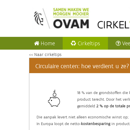
Home
Cirkeltips
Vee
<< Naar cirkeltips
Circulaire centen: hoe verdient u ze?
‌18 % van de grondstoffen die
product terecht. Door het ver
gemiddeld
2 % op de totale p
Die aanpak levert niet alleen economische winst op;
In Europa loopt de netto-
kostenbesparing
in product