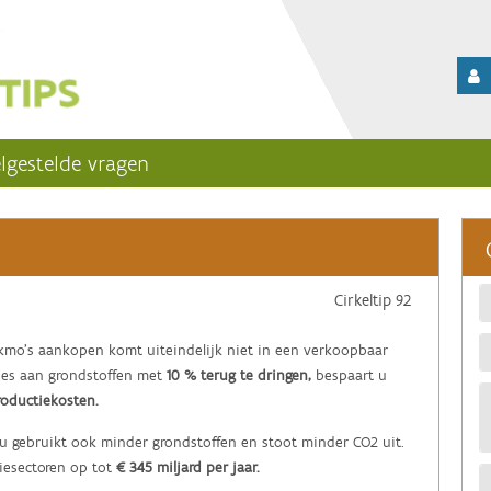
lgestelde vragen
Cirkeltip 92
 kmo’s aankopen komt uiteindelijk niet in een verkoopbaar
lies aan grondstoffen met
10 % terug te dringen
,
bespaart u
roductiekosten.
 u gebruikt ook minder grondstoffen en stoot minder CO2 uit.
iesectoren op tot
€ 345 miljard per jaar.