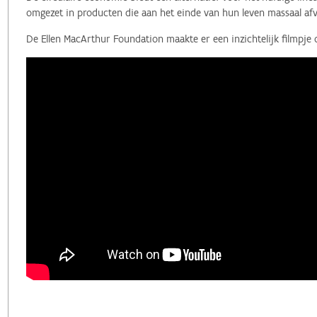
omgezet in producten die aan het einde van hun leven massaal afv
De Ellen MacArthur Foundation maakte er een inzichtelijk filmpje 