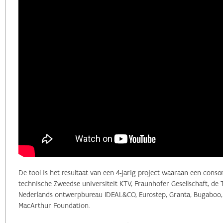
De tool is het resultaat van een 4-jarig project waaraan een cons
technische Zweedse universiteit KTV, Fraunhofer Gesellschaft, de 
Nederlands ontwerpbureau IDEAL&CO, Eurostep, Granta, Bugaboo, G
MacArthur Foundation.