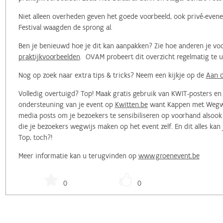
Niet alleen overheden geven het goede voorbeeld, ook privé-evene
Festival waagden de sprong al.
Ben je benieuwd hoe je dit kan aanpakken? Zie hoe anderen je voo
praktijkvoorbeelden
. OVAM probeert dit overzicht regelmatig te 
Nog op zoek naar extra tips & tricks? Neem een kijkje op de
Aan d
Volledig overtuigd? Top! Maak gratis gebruik van KWIT-posters e
ondersteuning van je event op
Kwitten.be
want Kappen met Wegwerp
media posts om je bezoekers te sensibiliseren op voorhand alsoo
die je bezoekers wegwijs maken op het event zelf. En dit alles kan
Top, toch?!
Meer informatie kan u terugvinden op
www.groenevent.be
0
0