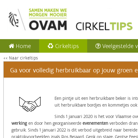
Home
Cirkeltips
Veelgestelde 
<< Naar cirkeltips
Ga voor volledig herbruikbaar op jouw groen e
Een pintje uit een herbruikbare beker is in
uit herbruikbare bordjes en kommetjes ook
Sinds 1 januari 2020 is het voor Vlaamse o
werking
en door hen georganiseerde
evenementen
verboden drank
gebruik. Sinds 1 januari 2022 is dit verbod uitgebreid naar berei
praktijkvoorbeelden zoals Ros Beiaard, Genk on stage, Gentse Fees