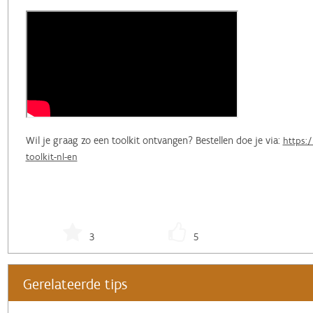
Wil je graag zo een toolkit ontvangen? Bestellen doe je via:
https:
toolkit-nl-en
3
5
Gerelateerde tips