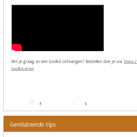
Wil je graag zo een toolkit ontvangen? Bestellen doe je via:
https:
toolkit-nl-en
3
5
Gerelateerde tips