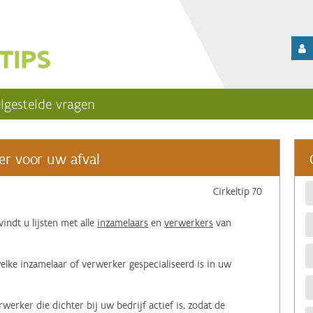
lgestelde vragen
er voor uw afval
Cirkeltip 70
ndt u lijsten met alle
inzamelaars
en
verwerkers
van
welke inzamelaar of verwerker gespecialiseerd is in uw
erker die dichter bij uw bedrijf actief is, zodat de