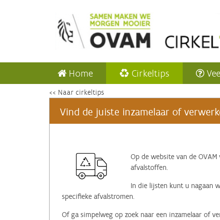
Home
Cirkeltips
Vee
<< Naar cirkeltips
Vind de juiste inzamelaar of verwerk
Op de website van de OVAM vi
afvalstoffen.
In die lijsten kunt u nagaan 
specifieke afvalstromen.
Of ga simpelweg op zoek naar een inzamelaar of verw