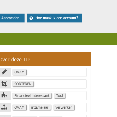
Aanmelden
Hoe maak ik een account?
Over deze TIP
OVAM
SORTEREN
Financieel interessant
Tool
OVAM
inzamelaar
verwerker