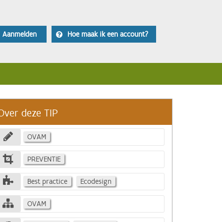
Aanmelden
Hoe maak ik een account?
Over deze TIP
OVAM
PREVENTIE
Best practice
Ecodesign
OVAM