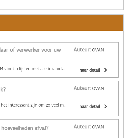
Auteur:
elaar of verwerker voor uw
OVAM
Op de website van de OVAM vindt u lijsten met alle inzamelaars en verwerkers van afvalstoffen. In die lijsten kunt u nagaan welke inzamelaar of verwerker gespecialiseerd is in uw specifieke afvalstromen. Of ga simpelweg op zoek naar een inzamelaar of verwerker die dichter bij uw bedrijf actief is, zodat de vervoerkilometers van uw bedrijfsafval beperkt blijven. Inzamelaars kunnen u ook helpen bij de keuze van een geschikte verwerkingstechniek en ze weten welke prijs u kunt krijgen voor goed gesorteerde afvalstromen. Meer info over de sorteerverplichting voor bedrijfsafval vindt u hier.
naar detail
Auteur:
OVAM
ik?
‌Voor uw portemonnee kan het interessant zijn om zo veel mogelijk bedrijfsafvalstoffen selectief in te zamelen. Daarvoor spreekt u best uw afvalstoffeninzamelaar aan. Contacteer hem voor meer informatie over recipiënten, ophaalwijze... Bespreek met hem de optimale inzamelwijze voor al uw bedrijfsafvalstromen. U doet nog geen beroep op een afvalstoffeninzamelaar? Of uw huidige afvalstoffeninzamelaar biedt geen oplossing aan voor al uw afvalstoffen? Bekijk dan het overzicht van alle geregistreerde inzamelaars. U vindt er ook inzamelaars die gespecialiseerd zijn in specifieke afvalstromen. Met kleine afvalstromen die qua hoeveelheid, aard en samenstelling vergelijkbaar zijn met huishoudelijk afval, kan u doorgaans ook terecht bij uw gemeente of intergemeentelijk samenwerkingsverband. Dat kan soms voordeliger zijn dan een regeling met een afvalstoffeninzamelaar. Maar die mogelijkheid is niet in elke gemeente beschikbaar. Neem best even contact op met de milieudienst van uw gemeente of check de website van uw gemeente.
naar detail
Auteur:
OVAM
 hoeveelheden afval?