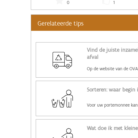
0
1
Gerelateerde tips
Vind de juiste inzam
afval
Sorteren: waar begin 
Wat doe ik met kleine