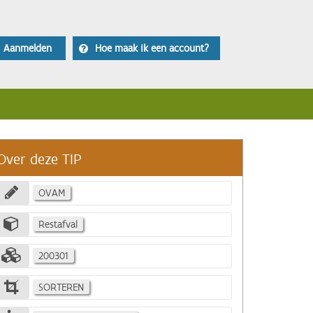
Aanmelden
Hoe maak ik een account?
Over deze TIP
OVAM
Restafval
200301
SORTEREN