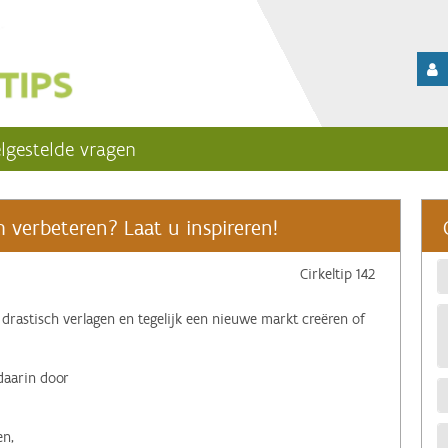
lgestelde vragen
verbeteren? Laat u inspireren!
Cirkeltip 142
 drastisch verlagen en tegelijk een nieuwe markt creëren of
daarin door
en,