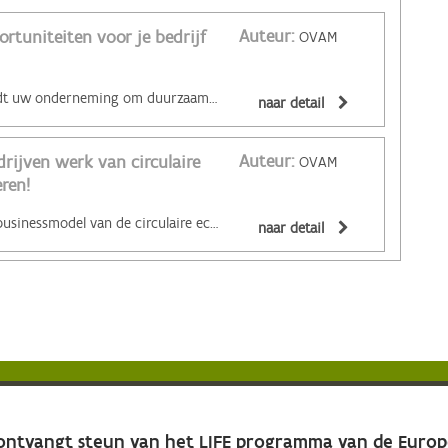
Auteur:
ortuniteiten voor je bedrijf
OVAM
‌Welke opportuniteiten biedt uw onderneming om duurzaam te innoveren? Dat ontdekt u met de OVAM SIS Toolkit. SIS staat voor 'Sustainable Innovation System'. De toolkit is een ontwerpinstrument om duurzaamheidsprincipes te integreren in innovatie- en designprocessen. Het doorlopen van de matrix brengt nieuwe opportuniteiten in kaart door een brede kijk op duurzaamheid. Wil je graag zo een toolkit ontvangen? Bestellen doe je via: https://www.vlaanderen.be/publicaties/ovam-sis-toolkit-nl-en
naar detail
Auteur:
rijven werk van circulaire
OVAM
ren!
‌Aantonen dat het nieuwe businessmodel van de circulaire economie economisch aantrekkelijk en opschaalbaar is: dat is de missie van Vlaanderen Circulair. En zo de circulaire economie breed uitrollen in Vlaanderen. Verschillende bedrijven hebben de eerste stappen in die omslag al gezet. Laat u inspireren door tientallen cases van circulair ondernemen, ook uit onze buurlanden. Check de doeners in Vlaanderen op de website van Vlaanderen Circulair. De cases zijn ingedeeld volgens vijf zakelijke stimulansen en 5 circulaire principes. De zakelijke stimulansen: - Goedkope en zekere grondstoffen - Een breder marktaanbod - Inspelen op de vraag naar eco-oplossingen - Voorblijven van regels en standaarden - Winst door samenwerking De circulaire principes: - Gebruik ontuitputtelijke grondstoffen - Kies voor een lang leven - Van bezit naar gebruik - valorisatie van reststromen en onbenut potentieel - Cocreatie en transparantie
naar detail
 ontvangt steun van het LIFE programma van de Euro