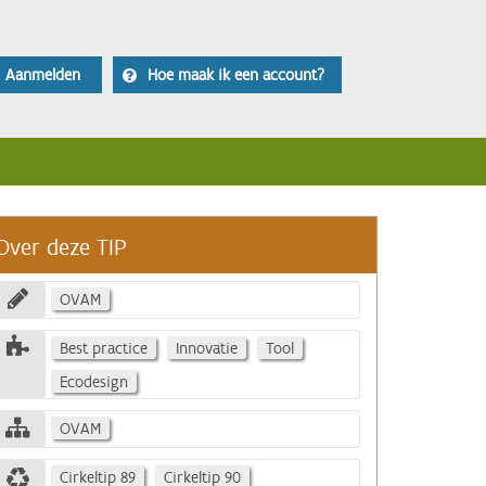
Aanmelden
Hoe maak ik een account?
Over deze TIP
OVAM
Best practice
Innovatie
Tool
Ecodesign
OVAM
Cirkeltip 89
Cirkeltip 90