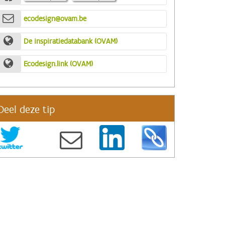
ecodesign@ovam.be
De inspiratiedatabank (OVAM)
Ecodesign.link (OVAM)
Deel deze tip