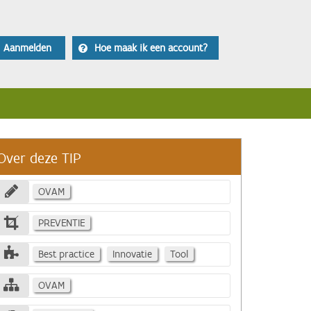
Aanmelden
Hoe maak ik een account?
Over deze TIP
OVAM
PREVENTIE
Best practice
Innovatie
Tool
OVAM