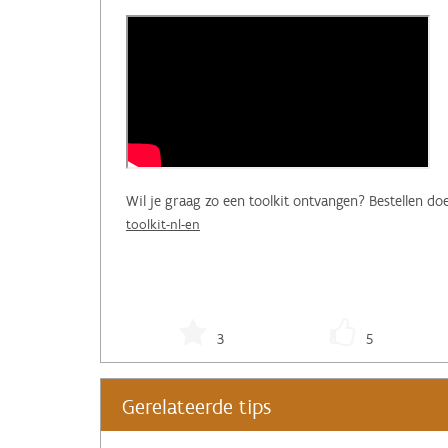
Wil je graag zo een toolkit ontvangen? Bestellen doe
toolkit-nl-en
3
5
Gerelateerde tips