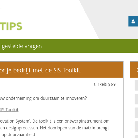
lgestelde vragen
r je bedrijf met de SIS Toolkit
Cirkeltip 89
t uw onderneming om duurzaam te innoveren?
IS Toolkit
.
nnovation System'. De toolkit is een ontwerpinstrument om
 en designprocessen. Het doorlopen van de matrix brengt
jk op duurzaamheid.