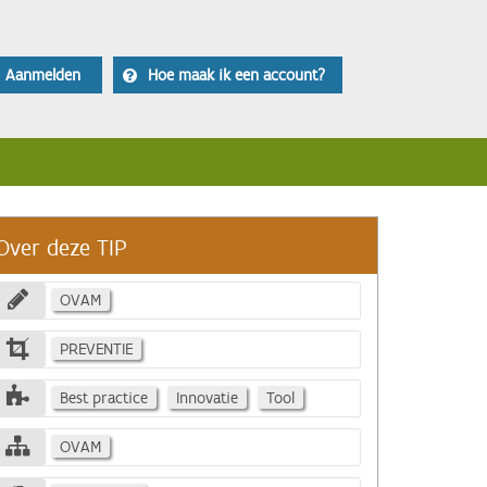
Aanmelden
Hoe maak ik een account?
Over deze TIP
OVAM
PREVENTIE
Best practice
Innovatie
Tool
OVAM