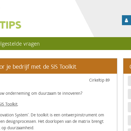
lgestelde vragen
r je bedrijf met de SIS Toolkit
Cirkeltip 89
t uw onderneming om duurzaam te innoveren?
IS Toolkit
.
nnovation System'. De toolkit is een ontwerpinstrument om
 en designprocessen. Het doorlopen van de matrix brengt
jk op duurzaamheid.