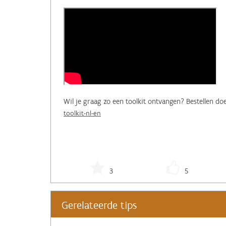
Wil je graag zo een toolkit ontvangen? Bestellen doe
toolkit-nl-en
3
5
Gerelateerde tips