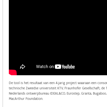
De tool is het resultaat van een 4-jarig project waaraan een cons
technische Zweedse universiteit KTV, Fraunhofer Gesellschaft, de 
Nederlands ontwerpbureau IDEAL&CO, Eurostep, Granta, Bugaboo, G
MacArthur Foundation.