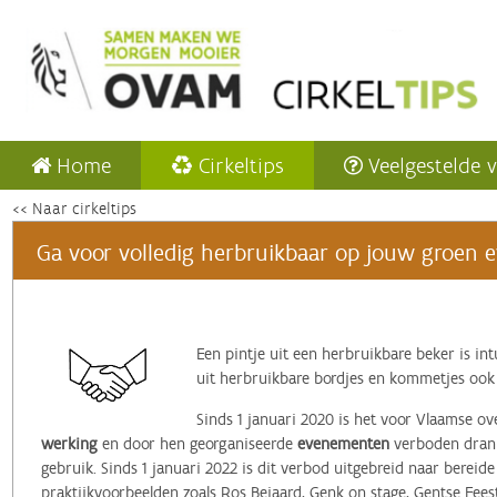
Home
Cirkeltips
Veelgestelde 
<< Naar cirkeltips
Ga voor volledig herbruikbaar op jouw groen e
Een pintje uit een herbruikbare beker is in
uit herbruikbare bordjes en kommetjes ook
Sinds 1 januari 2020 is het voor Vlaamse o
werking
en door hen georganiseerde
evenementen
verboden drank
gebruik. Sinds 1 januari 2022 is dit verbod uitgebreid naar berei
praktijkvoorbeelden zoals Ros Beiaard, Genk on stage, Gentse Fees