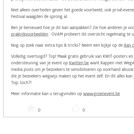
Niet alleen overheden geven het goede voorbeeld, ook privé-evene
Festival waagden de sprong al.
Ben je benieuwd hoe je dit kan aanpakken? Zie hoe anderen je voo
praktijkvoorbeelden
. OVAM probeert dit overzicht regelmatig te 
Nog op zoek naar extra tips & tricks? Neem een kijkje op de
Aan d
Volledig overtuigd? Top! Maak gratis gebruik van KWIT-posters e
ondersteuning van je event op
Kwitten.be
want Kappen met Wegwerp
media posts om je bezoekers te sensibiliseren op voorhand alsoo
die je bezoekers wegwijs maken op het event zelf. En dit alles kan
Top, toch?!
Meer informatie kan u terugvinden op
www.groenevent.be
0
0