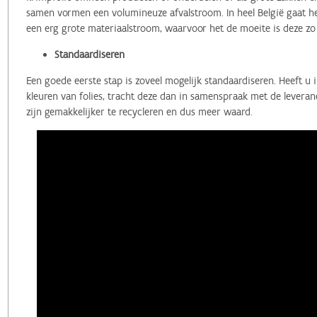
samen vormen een volumineuze afvalstroom. In heel België gaat het
een erg grote materiaalstroom, waarvoor het de moeite is deze zo
Standaardiseren
Een goede eerste stap is zoveel mogelijk standaardiseren. Heeft u i
kleuren van folies, tracht deze dan in samenspraak met de leveranc
zijn gemakkelijker te recycleren en dus meer waard.