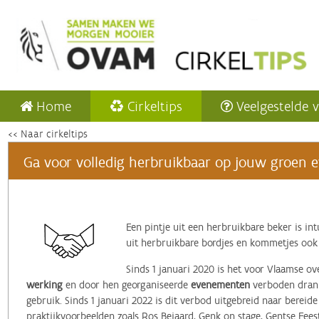
Home
Cirkeltips
Veelgestelde 
<< Naar cirkeltips
Ga voor volledig herbruikbaar op jouw groen e
Een pintje uit een herbruikbare beker is in
uit herbruikbare bordjes en kommetjes ook
Sinds 1 januari 2020 is het voor Vlaamse o
werking
en door hen georganiseerde
evenementen
verboden drank
gebruik. Sinds 1 januari 2022 is dit verbod uitgebreid naar berei
praktijkvoorbeelden zoals Ros Beiaard, Genk on stage, Gentse Fees