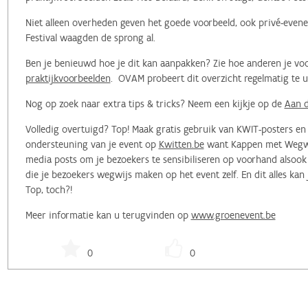
Niet alleen overheden geven het goede voorbeeld, ook privé-evene
Festival waagden de sprong al.
Ben je benieuwd hoe je dit kan aanpakken? Zie hoe anderen je voo
praktijkvoorbeelden
. OVAM probeert dit overzicht regelmatig te 
Nog op zoek naar extra tips & tricks? Neem een kijkje op de
Aan d
Volledig overtuigd? Top! Maak gratis gebruik van KWIT-posters e
ondersteuning van je event op
Kwitten.be
want Kappen met Wegwerp
media posts om je bezoekers te sensibiliseren op voorhand alsoo
die je bezoekers wegwijs maken op het event zelf. En dit alles kan
Top, toch?!
Meer informatie kan u terugvinden op
www.groenevent.be
0
0