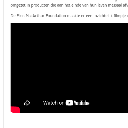
omgezet in producten die aan het einde van hun leven massaal afv
De Ellen MacArthur Foundation maakte er een inzichtelijk filmpje 