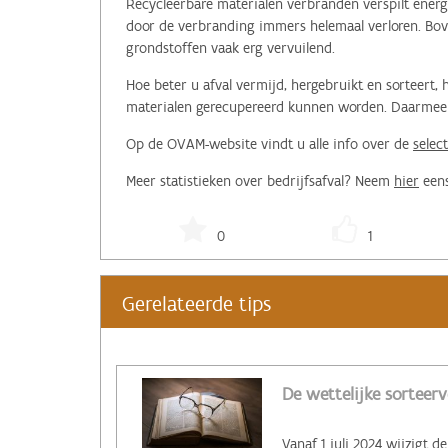
Recycleerbare materialen verbranden verspilt energi
door de verbranding immers helemaal verloren. Bove
grondstoffen vaak erg vervuilend.
Hoe beter u afval vermijd, hergebruikt en sorteert
materialen gerecupereerd kunnen worden. Daarmee d
Op de OVAM-website vindt u alle info over de
selec
Meer statistieken over bedrijfsafval? Neem
hier
eens
0
1
Gerelateerde tips
De wettelijke sorteerv