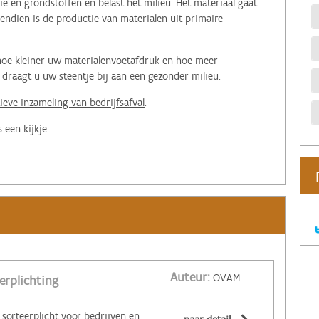
e en grondstoffen en belast het milieu. Het materiaal gaat
ndien is de productie van materialen uit primaire
, hoe kleiner uw materialenvoetafdruk en hoe meer
raagt u uw steentje bij aan een gezonder milieu.
tieve inzameling van bedrijfsafval
.
 een kijkje.
Auteur:
OVAM
erplichting
Vanaf 1 juli 2024 wijzigt de sorteerplicht voor bedrijven en moet je enkele bouw- en sloopfracties ook sorteren. In totaal zijn er dan 29 afvalstromen die je als bedrijf selectief moet inzamelen. Meestal komen deze niet alle 29 voor in uw bedrijf, en al zeker niet in grote hoeveelheden. Volgende afvalstoffen vallen onder de sorteerplicht en mogen nooit bij het restafval. Indien deze toch nog bij het restafval belanden, moet de inzamelaar een non-conformiteit melden. Klein gevaarlijk afval van vergelijkbare bedrijfsmatige oorspring (KGA) Glasafval Papier- en kartonafval Gebruikte dierlijke en plantaardige oliën en vetten Groenafval Textielafval Afgedankte elektrische en elektronische apparatuur Afvalbanden Inert puin, bestaande uit betonpuin, metselwerkpuin of mengpuin Afvalolie Gevaarlijke afvalstoffen Asbestcementhoudende afvalstoffen en asbestverdachte materialen Afgedankte apparatuur en recipiënten die ozonafbrekende stoffen of gefluoreerde broeikasgassen bevatten Afvallandbouwfolies Afgedankte batterijen en accu's PMD-afval Houtafval Metaalafval Afgedankte matrassen Recycleerbare harde kunststoffen Geëxpandeerd polystyreen (EPS - piepschuim) Folies Keukenafval en etensresten Levensmiddelenafval Niet-teerhoudend asfaltpuin Funderingsmaterialen die niet conform de bepalingen van het eenheidsreglement gerecycleerde granulaten kunnen verwerkt worden Verontreinigde fracties bouw- en sloopafval die achteraf niet kunnen uitgesorteerd worden bij een verwerker, waarna zij voldoen aan de acceptatiecriteria van de vergunde verwerker Cellenbeton Gipskartonplaten en gipsblokken Meer info over uw afvalverplichtingen als bedrijf vindt u op de website van de OVAM. Vanaf 1 juli 2024 treedt het kader rond sortering van bouw- en sloopafval in werking. Met dit wettelijk kader willen we de sortering aan de bron van bouw- en sloopafval stimuleren. Meer informatie over dit nieuwe kader, kan men raadplegen op volgende website van de OVAM: Sorteren, inzamelen en verwerken van bouw- en sloopafval (vlaanderen.be)