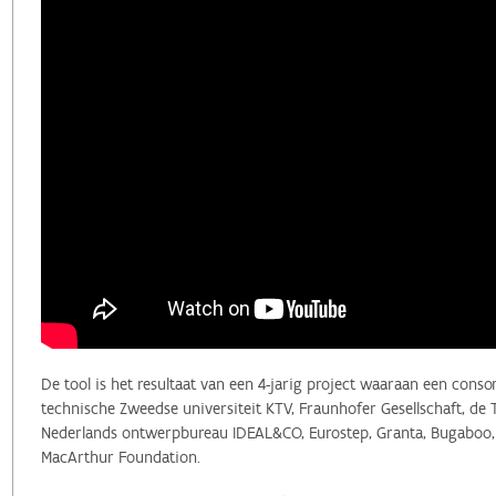
De tool is het resultaat van een 4-jarig project waaraan een cons
technische Zweedse universiteit KTV, Fraunhofer Gesellschaft, de 
Nederlands ontwerpbureau IDEAL&CO, Eurostep, Granta, Bugaboo, G
MacArthur Foundation.