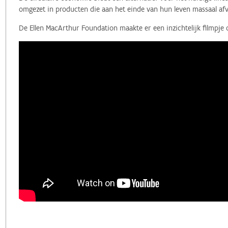
omgezet in producten die aan het einde van hun leven massaal afv
De Ellen MacArthur Foundation maakte er een inzichtelijk filmpje 