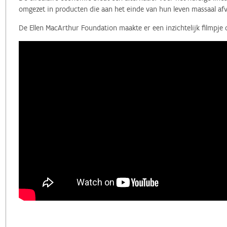
omgezet in producten die aan het einde van hun leven massaal afv
De Ellen MacArthur Foundation maakte er een inzichtelijk filmpje 