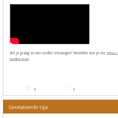
Wil je graag zo een toolkit ontvangen? Bestellen doe je via:
https:
toolkit-nl-en
3
5
Gerelateerde tips