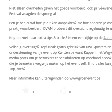
Niet alleen overheden geven het goede voorbeeld, ook privé-evene
Festival waagden de sprong al.
Ben je benieuwd hoe je dit kan aanpakken? Zie hoe anderen je voo
praktijkvoorbeelden
. OVAM probeert dit overzicht regelmatig te 
Nog op zoek naar extra tips & tricks? Neem een kijkje op de
Aan d
Volledig overtuigd? Top! Maak gratis gebruik van KWIT-posters e
ondersteuning van je event op
Kwitten.be
want Kappen met Wegwerp
media posts om je bezoekers te sensibiliseren op voorhand alsoo
die je bezoekers wegwijs maken op het event zelf. En dit alles kan
Top, toch?!
Meer informatie kan u terugvinden op
www.groenevent.be
0
0