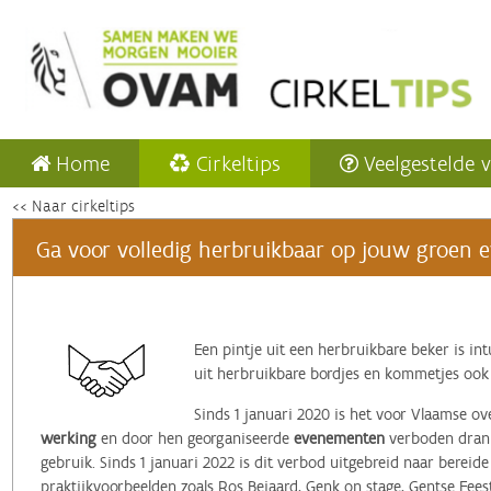
Home
Cirkeltips
Veelgestelde 
<< Naar cirkeltips
Ga voor volledig herbruikbaar op jouw groen e
Een pintje uit een herbruikbare beker is in
uit herbruikbare bordjes en kommetjes ook
Sinds 1 januari 2020 is het voor Vlaamse o
werking
en door hen georganiseerde
evenementen
verboden drank
gebruik. Sinds 1 januari 2022 is dit verbod uitgebreid naar berei
praktijkvoorbeelden zoals Ros Beiaard, Genk on stage, Gentse Fees