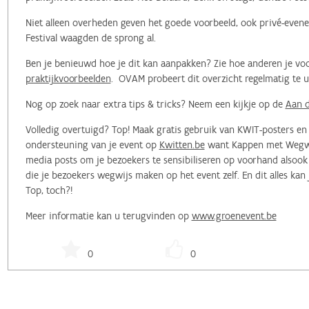
Niet alleen overheden geven het goede voorbeeld, ook privé-evene
Festival waagden de sprong al.
Ben je benieuwd hoe je dit kan aanpakken? Zie hoe anderen je voo
praktijkvoorbeelden
. OVAM probeert dit overzicht regelmatig te 
Nog op zoek naar extra tips & tricks? Neem een kijkje op de
Aan d
Volledig overtuigd? Top! Maak gratis gebruik van KWIT-posters e
ondersteuning van je event op
Kwitten.be
want Kappen met Wegwerp
media posts om je bezoekers te sensibiliseren op voorhand alsoo
die je bezoekers wegwijs maken op het event zelf. En dit alles kan
Top, toch?!
Meer informatie kan u terugvinden op
www.groenevent.be
0
0