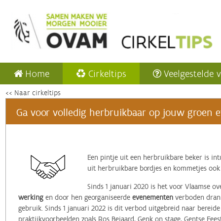
Home
Cirkeltips
Veelgestelde 
<< Naar cirkeltips
Ga voor volledig herbruikbaar op jouw groen e
Een pintje uit een herbruikbare beker is in
uit herbruikbare bordjes en kommetjes ook
Sinds 1 januari 2020 is het voor Vlaamse o
werking
en door hen georganiseerde
evenementen
verboden drank
gebruik. Sinds 1 januari 2022 is dit verbod uitgebreid naar berei
praktijkvoorbeelden zoals Ros Beiaard, Genk on stage, Gentse Fees