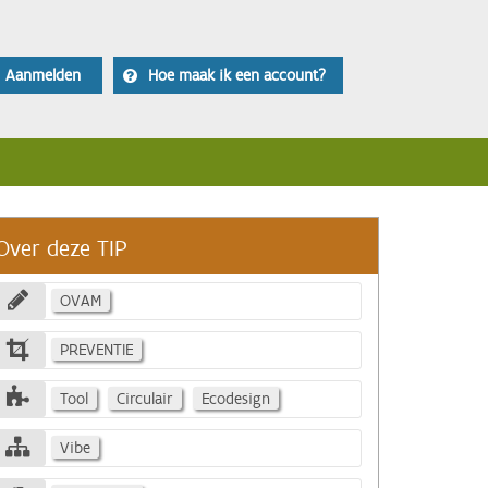
Aanmelden
Hoe maak ik een account?
Over deze TIP
OVAM
PREVENTIE
Tool
Circulair
Ecodesign
Vibe