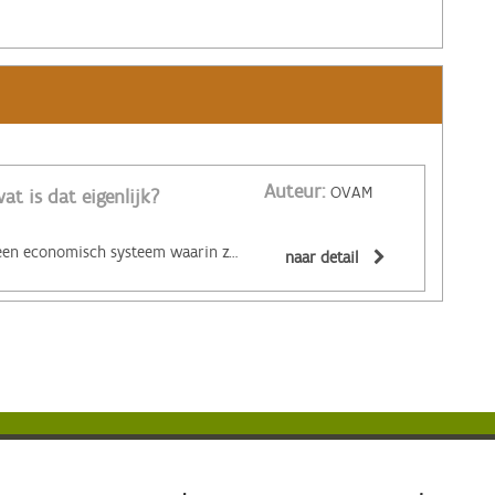
Auteur:
OVAM
at is dat eigenlijk?
‌De circulaire economie is een economisch systeem waarin zoveel mogelijk producten en grondstoffen hergebruikt of hoogwaardig gerecycleerd worden. Materialen zijn (volledig) recycleerbaar of afbreekbaar, spullen worden hersteld, hebben een hoge tweedehandswaarde, zijn ‘upgradebaar’, kunnen makkelijk gedemonteerd worden en omgevormd tot nieuwe producten ... Zo wordt maximaal vermeden dat spullen hun waarde verliezen. De circulaire economie biedt een alternatief voor het huidige lineaire systeem. Daarin worden grondstoffen omgezet in producten die aan het einde van hun leven massaal afval worden. De Ellen MacArthur Foundation maakte er een inzichtelijk filmpje over:
naar detail