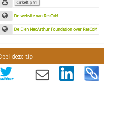
Cirkeltip 91
De website van ResCoM
De Ellen MacArthur Foundation over ResCoM
Deel deze tip