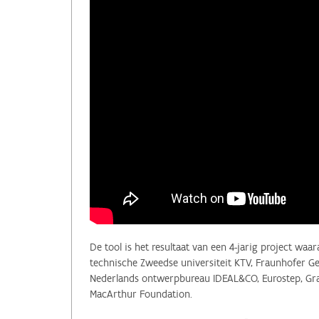
De tool is het resultaat van een 4-jarig project wa
technische Zweedse universiteit KTV, Fraunhofer Ges
Nederlands ontwerpbureau IDEAL&CO, Eurostep, Gran
MacArthur Foundation.