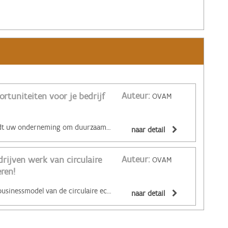
Auteur:
ortuniteiten voor je bedrijf
OVAM
‌Welke opportuniteiten biedt uw onderneming om duurzaam te innoveren? Dat ontdekt u met de OVAM SIS Toolkit. SIS staat voor 'Sustainable Innovation System'. De toolkit is een ontwerpinstrument om duurzaamheidsprincipes te integreren in innovatie- en designprocessen. Het doorlopen van de matrix brengt nieuwe opportuniteiten in kaart door een brede kijk op duurzaamheid. Wil je graag zo een toolkit ontvangen? Bestellen doe je via: https://www.vlaanderen.be/publicaties/ovam-sis-toolkit-nl-en
naar detail
Auteur:
rijven werk van circulaire
OVAM
ren!
‌Aantonen dat het nieuwe businessmodel van de circulaire economie economisch aantrekkelijk en opschaalbaar is: dat is de missie van Vlaanderen Circulair. En zo de circulaire economie breed uitrollen in Vlaanderen. Verschillende bedrijven hebben de eerste stappen in die omslag al gezet. Laat u inspireren door tientallen cases van circulair ondernemen, ook uit onze buurlanden. Check de doeners in Vlaanderen op de website van Vlaanderen Circulair. De cases zijn ingedeeld volgens vijf zakelijke stimulansen en 5 circulaire principes. De zakelijke stimulansen: - Goedkope en zekere grondstoffen - Een breder marktaanbod - Inspelen op de vraag naar eco-oplossingen - Voorblijven van regels en standaarden - Winst door samenwerking De circulaire principes: - Gebruik ontuitputtelijke grondstoffen - Kies voor een lang leven - Van bezit naar gebruik - valorisatie van reststromen en onbenut potentieel - Cocreatie en transparantie
naar detail