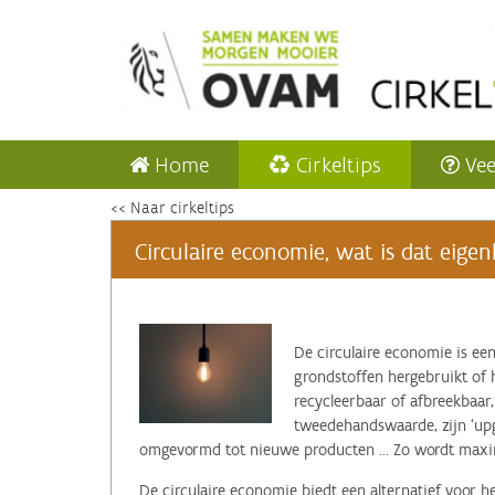
Home
Cirkeltips
Vee
<< Naar cirkeltips
Circulaire economie, wat is dat eigenl
‌De circulaire economie is e
grondstoffen hergebruikt of 
recycleerbaar of afbreekbaar
tweedehandswaarde, zijn ‘up
omgevormd tot nieuwe producten ... Zo wordt maxi
De circulaire economie biedt een alternatief voor h