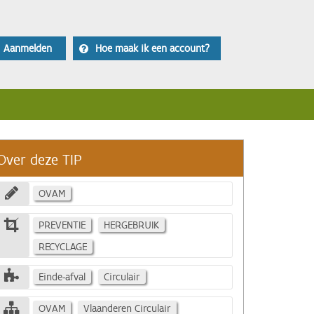
Aanmelden
Hoe maak ik een account?
Over deze TIP
OVAM
PREVENTIE
HERGEBRUIK
RECYCLAGE
Einde-afval
Circulair
OVAM
Vlaanderen Circulair