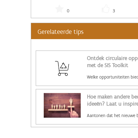
0
3
Gerelateerde tips
Ontdek circulaire opp
met de SIS Toolkit
Hoe maken andere bed
ideeën? Laat u inspire