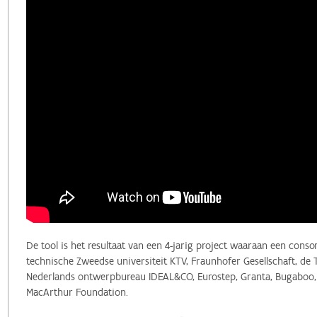
De tool is het resultaat van een 4-jarig project waaraan een cons
technische Zweedse universiteit KTV, Fraunhofer Gesellschaft, de 
Nederlands ontwerpbureau IDEAL&CO, Eurostep, Granta, Bugaboo, G
MacArthur Foundation.